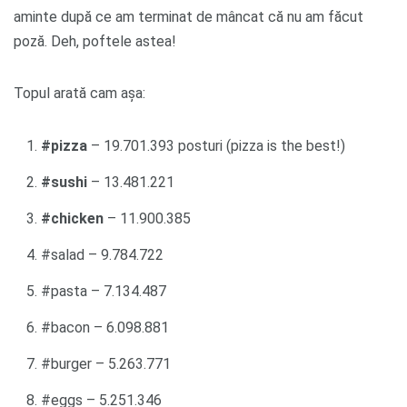
aminte după ce am terminat de mâncat că nu am făcut
poză. Deh, poftele astea!
Topul arată cam așa:
#pizza
– 19.701.393 posturi (pizza is the best!)
#sushi
– 13.481.221
#chicken
– 11.900.385
#salad – 9.784.722
#pasta – 7.134.487
#bacon – 6.098.881
#burger – 5.263.771
#eggs – 5.251.346