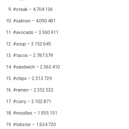
#steak – 4.704.136
#salmon – 4.090.481
#avocado – 3.360.911
#soup – 3.152.645
#tacos – 2.787.579
#sandwich – 2.563.410
#chips – 2.513.729
#ramen – 2.352.532
#curry – 2.102.871
#noodles – 1.955.151
#lobster – 1.634.720