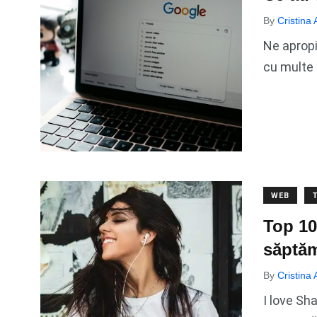
By
Cristina
Ne apropi
cu multe 
WEB
Top 10
săptă
By
Cristina
I love Sh