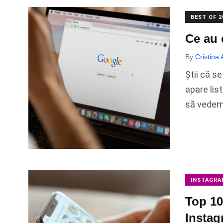
BEST OF 2
Ce au 
By
Cristina
Știi că s
apare lis
să vede
INSTAGRA
Top 10
Instag