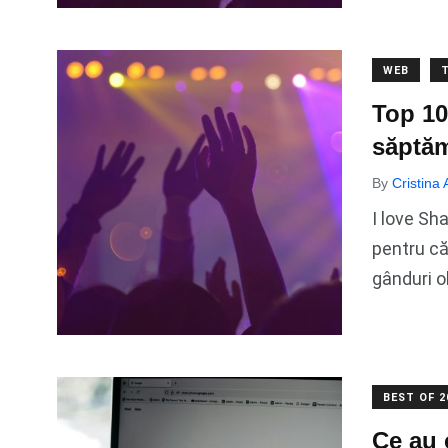
WEB
Top 10
săptă
By
Cristina
I love Sh
pentru că
gânduri o
BEST OF 2
Ce au 