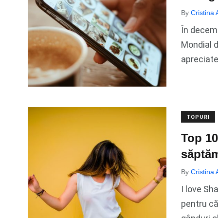
By
Cristina
În decemb
Mondial d
apreciate
TOPURI
Top 10
săptă
By
Cristina
I love Sh
pentru că