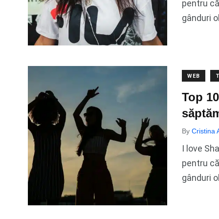
pentru că
gânduri o
WEB
Top 10
săptă
By
Cristina
I love Sh
pentru că
gânduri o