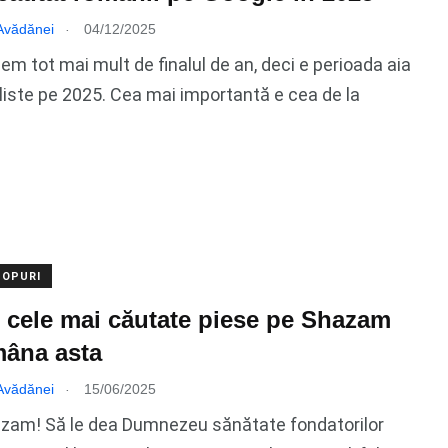
.
 Avădănei
04/12/2025
em tot mai mult de finalul de an, deci e perioada aia
liste pe 2025. Cea mai importantă e cea de la
TOPURI
 cele mai căutate piese pe Shazam
mâna asta
.
 Avădănei
15/06/2025
azam! Să le dea Dumnezeu sănătate fondatorilor