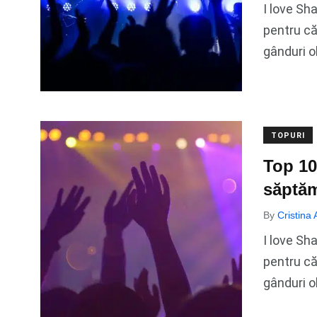
I love Sh
pentru că
gânduri o
TOPURI
Top 10
săptă
By
Cristina
I love Sh
pentru că
gânduri o