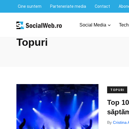
Cine suntem
Parteneriate media
Contact
Abone
SocialWeb.ro
/
Topuri
Social Media
Tech
Topuri
TOPURI
Top 10
săptă
By
Cristina