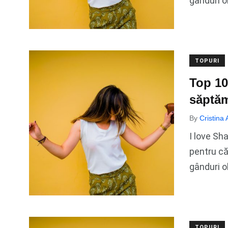
gânduri o
TOPURI
Top 10
săptă
By
Cristina
I love Sh
pentru că
gânduri o
TOPURI