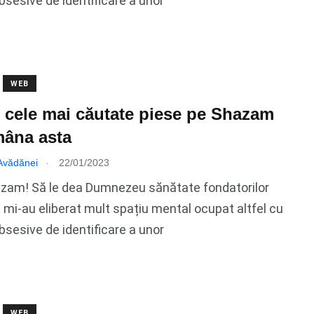
bsesive de identificare a unor
WEB
 cele mai căutate piese pe Shazam
mâna asta
.
 Avădănei
22/01/2023
azam! Să le dea Dumnezeu sănătate fondatorilor
 mi-au eliberat mult spațiu mental ocupat altfel cu
bsesive de identificare a unor
WEB