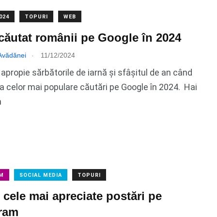
024
TOPURI
WEB
căutat românii pe Google în 2024
.
 Avădănei
11/12/2024
e apropie sărbătorile de iarnă și sfâșitul de an când
ta celor mai populare căutări pe Google în 2024. Hai
m
M
SOCIAL MEDIA
TOPURI
 cele mai apreciate postări pe
ram