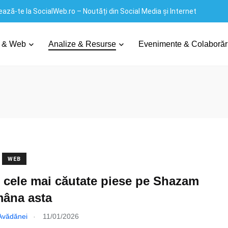
ază-te la SocialWeb.ro – Noutăți din Social Media și Internet
 & Web
Analize & Resurse
Evenimente & Colaborăr
WEB
 cele mai căutate piese pe Shazam
mâna asta
.
 Avădănei
11/01/2026