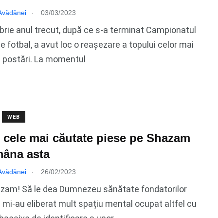
.
 Avădănei
03/03/2023
rie anul trecut, după ce s-a terminat Campionatul
e fotbal, a avut loc o reașezare a topului celor mai
 postări. La momentul
WEB
 cele mai căutate piese pe Shazam
mâna asta
.
 Avădănei
26/02/2023
azam! Să le dea Dumnezeu sănătate fondatorilor
 mi-au eliberat mult spațiu mental ocupat altfel cu