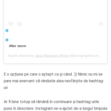
After storm
A post shared by
Jane Manchun Wong
(@wongmjane) on
Sep 19
E o opțiune pe care o aștept ca și când. :)) Nimic nu mi se
pare mai enervant că rândurile alea nesfârșite de hashtag-
uri.
Ar fi bine totuși să rămână în continuare și hashtag-urile
puse în descriere. Instagram ne-a ajutat de-a lungul timpului