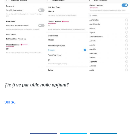
Ție ți se par utile noile opțiuni?
sursa