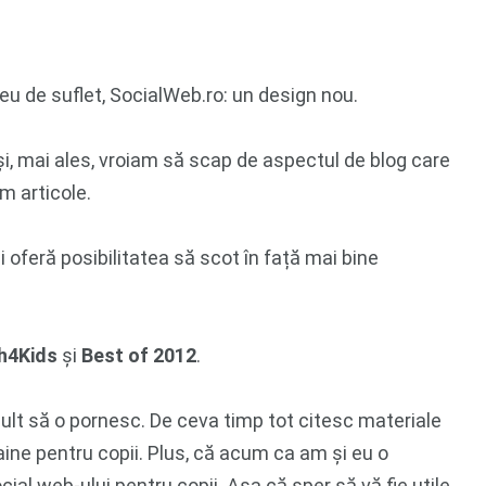
u de suflet, SocialWeb.ro: un design nou.
 și, mai ales, vroiam să scap de aspectul de blog care
m articole.
 oferă posibilitatea să scot în față mai bine
h4Kids
și
Best of 2012
.
lt să o pornesc. De ceva timp tot citesc materiale
i faine pentru copii. Plus, că acum ca am și eu o
al web-ului pentru copii. Așa că sper să vă fie utile