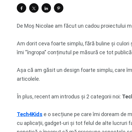
De Moș Nicolae am făcut un cadou proiectului me
Am dorit ceva foarte simplu, fără buline și culori
îmi “îngropa” conținutul pe măsură ce tot publică
Așa că am găsit un design foarte simplu, care îmi
articolele.
În plus, recent am introdus și 2 categorii noi:
Tec
Tech4Kids
e o secțiune pe care îmi doream de mu
cu aplicații, gadget-uri și tot felul de alte lucrur
nepoțică a început să mă preocupe aspectele soci