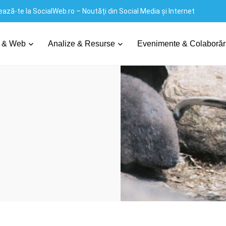
ază-te la SocialWeb.ro – Noutăți din Social Media și Internet
 & Web
Analize & Resurse
Evenimente & Colaborăr