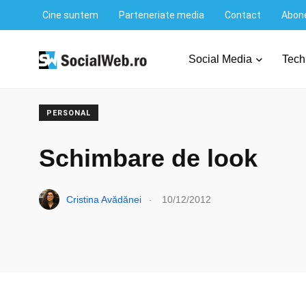
Cine suntem
Parteneriate media
Contact
Abone
SocialWeb.ro
/
Personal
/
Schimbare de look
Social Media
Tech
PERSONAL
Schimbare de look
.
Cristina Avădănei
10/12/2012