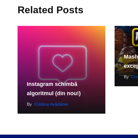
Related Posts
Masha
excep
By
Cri
Instagram schimbă
algoritmul (din nou!)
By
Cristina Avădănei