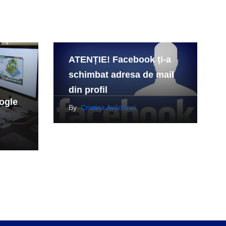
ATENȚIE! Facebook ți-a
schimbat adresa de mail
din profil
ogle
By
Cristina Avădănei