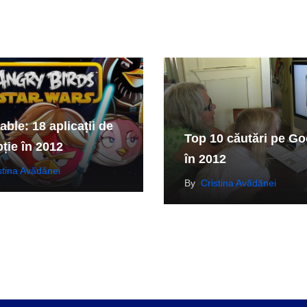
ble: 18 aplicații de
Top 10 căutări pe Go
ție în 2012
în 2012
stina Avădănei
By
Cristina Avădănei