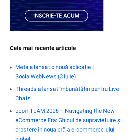
Cele mai recente articole
Meta a lansat o nouă aplicație |
SocialWebNews (3 iulie)
Threads a lansat îmbunătățiri pentru Live
Chats
ecomTEAM 2026 – Navigating the New
eCommerce Era: Ghidul de supraviețuire și
creștere în noua eră a e-commerce-ului
global