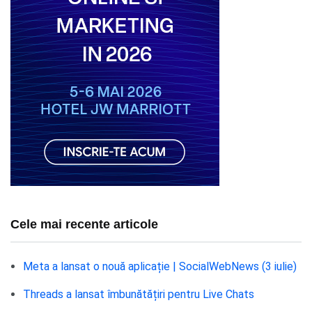
Cele mai recente articole
Meta a lansat o nouă aplicație | SocialWebNews (3 iulie)
Threads a lansat îmbunătățiri pentru Live Chats