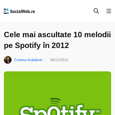
BEST OF 2012
TECH & WEB
TOPURI
WEB
Cele mai ascultate 10 melodii
pe Spotify în 2012
.
Cristina Avădănei
08/12/2012