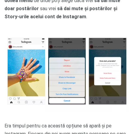
doilea meniu
de unde poți alege dacă vrei
să dai mute
doar postărilor
sau vrei
să dai mute și postărilor și
Story-urile acelui cont de Instagram
.
Era timpul pentru ca această opțiune să apară și pe
Instagram. Fiecare din noi avem anumite persoane pe care