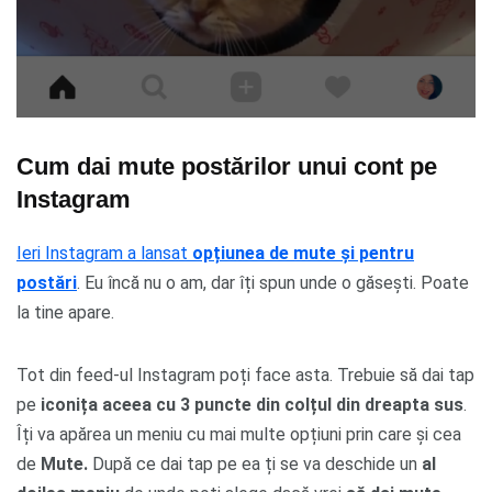
Cum dai mute postărilor unui cont pe
Instagram
Ieri Instagram a lansat
opțiunea de mute și pentru
postări
. Eu încă nu o am, dar îți spun unde o găsești. Poate
la tine apare.
Tot din feed-ul Instagram poți face asta. Trebuie să dai tap
pe
iconița aceea cu 3 puncte din colțul din dreapta sus
.
Îți va apărea un meniu cu mai multe opțiuni prin care și cea
de
Mute.
După ce dai tap pe ea ți se va deschide un
al