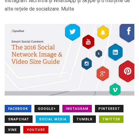
Instagram. Aici intră și WhatsApp și Skype și o mulțime de
alte rețele de socializare. Multe
FACEBOOK
GOOGLE+
INSTAGRAM
PINTEREST
SNAPCHAT
SOCIAL MEDIA
TUMBLR
TWITTER
VINE
YOUTUBE