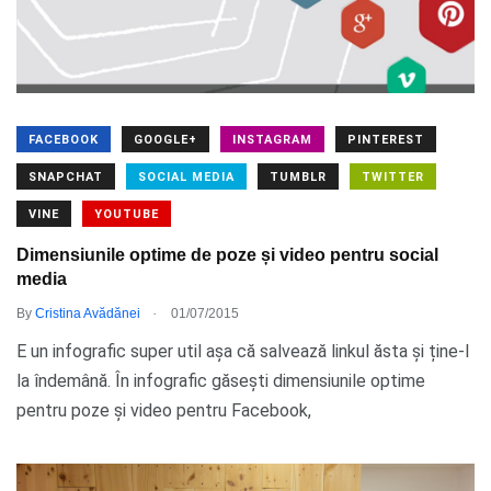
FACEBOOK
GOOGLE+
INSTAGRAM
PINTEREST
SNAPCHAT
SOCIAL MEDIA
TUMBLR
TWITTER
VINE
YOUTUBE
Dimensiunile optime de poze și video pentru social
media
.
By
Cristina Avădănei
01/07/2015
E un infografic super util așa că salvează linkul ăsta și ține-l
la îndemână. În infografic găsești dimensiunile optime
pentru poze și video pentru Facebook,