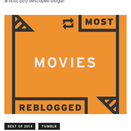
articol, poți descoperi bloguri
BEST OF 2014
TUMBLR