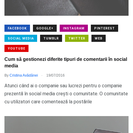
FACEBOOK
GOOGLE+
INSTAGRAM
PINTEREST
SOCIAL MEDIA
TUMBLR
TWITTER
WEB
YOUTUBE
Cum să gestionezi diferite tipuri de comentarii în social
media
.
By
Cristina Avădănei
19/07/2016
Atunci când ai o companie sau lucrezi pentru o companie
prezentă în social media crești o comunitate. O comunitate
cu utilizatori care comentează la postările