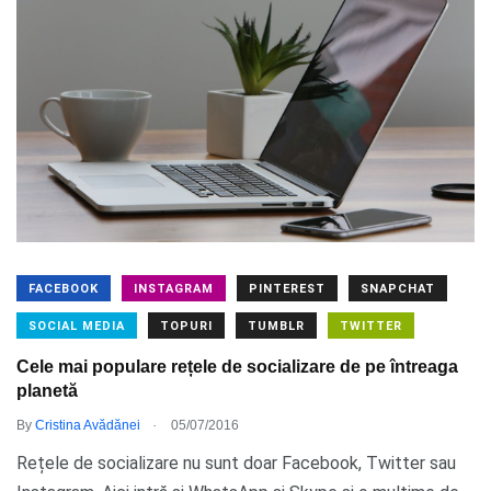
FACEBOOK
INSTAGRAM
PINTEREST
SNAPCHAT
SOCIAL MEDIA
TOPURI
TUMBLR
TWITTER
Cele mai populare rețele de socializare de pe întreaga
planetă
.
By
Cristina Avădănei
05/07/2016
Rețele de socializare nu sunt doar Facebook, Twitter sau