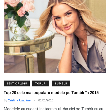
BEST OF 2015
TOPURI
TUMBLR
Top 20 cele mai populare modele pe Tumblr în 2015
.
By
Cristina Avădănei
01/01/2016
Modelele au cucerit Instagram-ul, dar nici pe Tumblr nu au