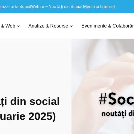
ază-te la SocialWeb.ro – Noutăți din Social Media și Internet
social media și internet (2 ianuarie 2025)
 & Web
Analize & Resurse
Evenimente & Colaborăr
i din social
nuarie 2025)