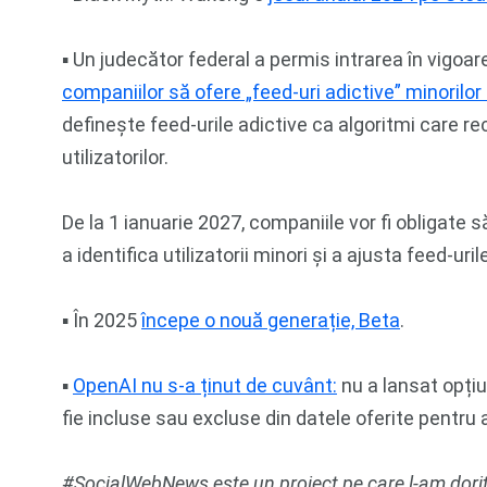
▪︎ Un judecător federal a permis intrarea în vigoare
companiilor să ofere „feed-uri adictive” minorilo
definește feed-urile adictive ca algoritmi care
utilizatorilor.
De la 1 ianuarie 2027, companiile vor fi obligate 
a identifica utilizatorii minori și a ajusta feed-ur
▪︎ În 2025
începe o nouă generație, Beta
.
▪︎
OpenAI nu s-a ținut de cuvânt:
nu a lansat opți
fie incluse sau excluse din datele oferite pentru
#SocialWebNews este un proiect pe care l-am dorit 