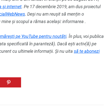
 și internet
. Pe 17 decembrie 2019, am dus proiectul
ocialWebNews
. Deși nu am reușit să mențin o
mine și scopul a rămas același: informarea .
urmărești pe YouTube pentru noutăți
. În plus, voi publica
ta specificată în paranteză). Dacă ești activ(ă) pe
urent cu ultimele informații. Și nu uita
să te abonezi