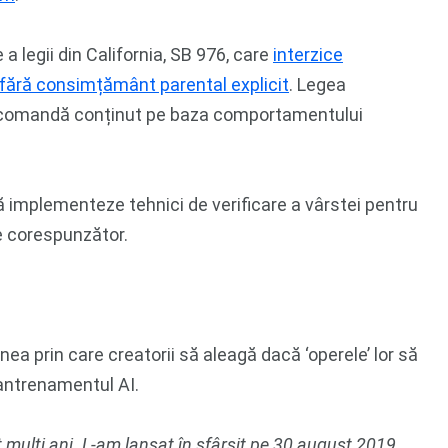
 a legii din California, SB 976, care
interzice
r fără consimțământ parental explicit
. Legea
 recomandă conținut pe baza comportamentului
să implementeze tehnici de verificare a vârstei pentru
ile corespunzător.
unea prin care
creatorii să aleagă dacă ‘operele’ lor să
 antrenamentul AI.
mulți ani. L-am lansat în sfârșit pe 30 august 2019,