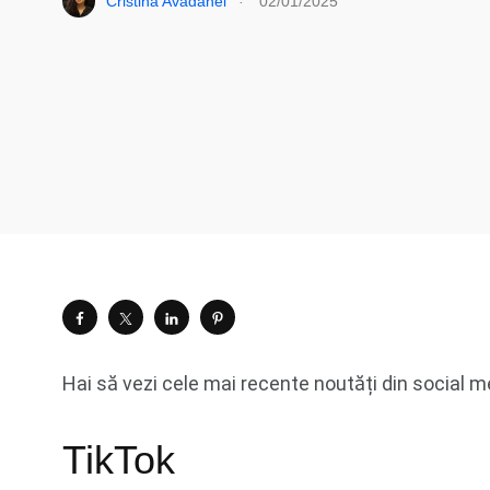
Cristina Avădănei
02/01/2025
Hai să vezi cele mai recente noutăți din social me
TikTok