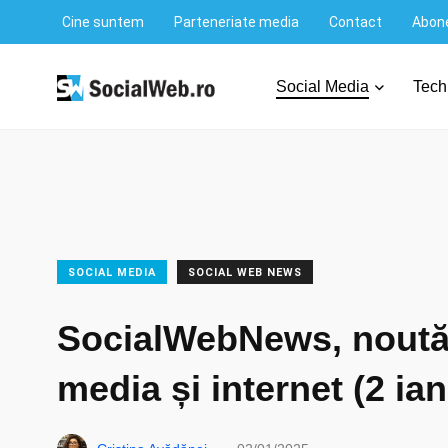
Cine suntem
Parteneriate media
Contact
Abone
SocialWeb.ro
/
Social Media
/
SocialWebNews, noutăți din 
Social Media
Tech
SOCIAL MEDIA
SOCIAL WEB NEWS
SocialWebNews, noutăț
media și internet (2 ia
.