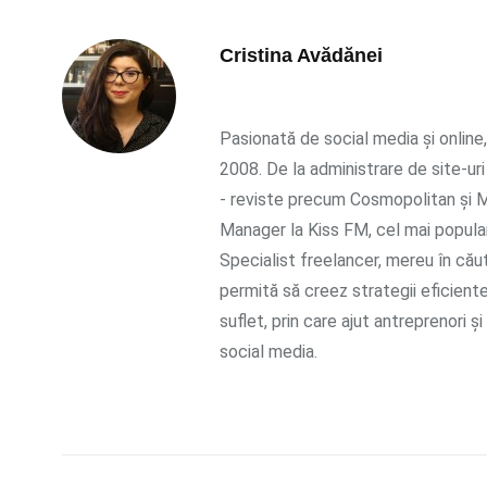
Cristina Avădănei
Pasionată de social media și online,
2008. De la administrare de site-uri
- reviste precum Cosmopolitan și Ma
Manager la Kiss FM, cel mai popular
Specialist freelancer, mereu în cău
permită să creez strategii eficient
suflet, prin care ajut antreprenori ș
social media.