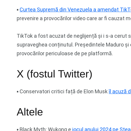
▪︎
Curtea Supremă din Venezuela a amendat TikTok
prevenire a provocărilor video care ar fi cauzat m
TikTok a fost acuzat de neglijență și i s-a cerut
supraveghea conținutul. Președintele Maduro și o
provocărilor periculoase de pe platformă.
X (fostul Twitter)
▪︎ Conservatori critici față de Elon Musk
îl acuză 
Altele
▪︎ Black Myth: Wukong e
jocul anului 2024 pe Ste