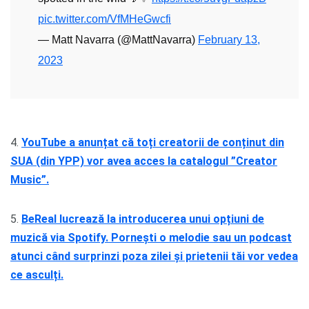
pic.twitter.com/VfMHeGwcfi
— Matt Navarra (@MattNavarra)
February 13,
2023
4.
YouTube a anunțat că toți creatorii de conținut din
SUA (din YPP) vor avea acces la catalogul ”Creator
Music”.
5.
BeReal lucrează la introducerea unui opțiuni de
muzică via Spotify. Pornești o melodie sau un podcast
atunci când surprinzi poza zilei și prietenii tăi vor vedea
ce asculți.