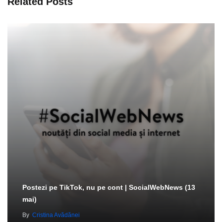
Related Posts
Postezi pe TikTok, nu pe cont | SocialWebNews (13
mai)
By
Cristina Avădănei