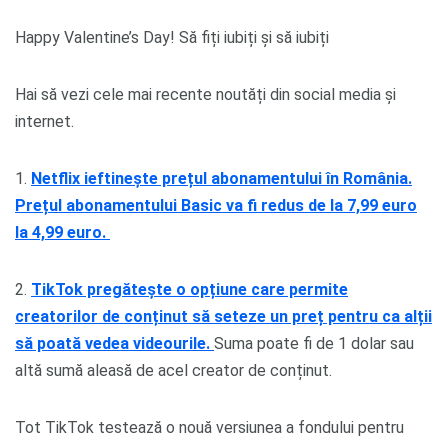
Happy Valentine’s Day! Să fiți iubiți și să iubiți
Hai să vezi cele mai recente noutăți din social media și
internet.
1.
Netflix ieftinește prețul abonamentului în România.
Prețul abonamentului Basic va fi redus de la 7,99 euro
la 4,99 euro.
2.
TikTok pregătește o opțiune care permite
creatorilor de conținut să seteze un preț pentru ca alții
să poată vedea videourile.
Suma poate fi de 1 dolar sau
altă sumă aleasă de acel creator de conținut.
Tot TikTok testează o nouă versiunea a fondului pentru