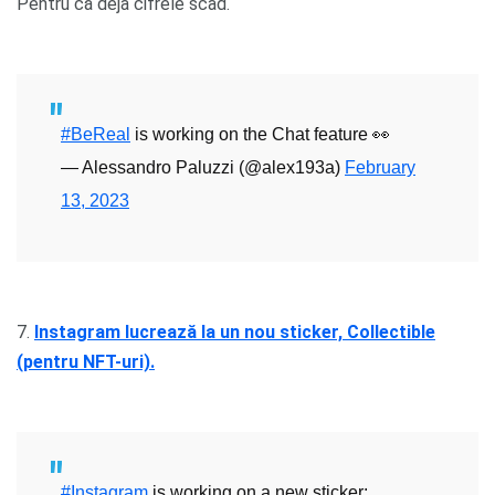
Pentru că deja cifrele scad.
#BeReal
is working on the Chat feature 👀
— Alessandro Paluzzi (@alex193a)
February
13, 2023
7.
Instagram lucrează la un nou sticker, Collectible
(pentru NFT-uri).
#Instagram
is working on a new sticker: