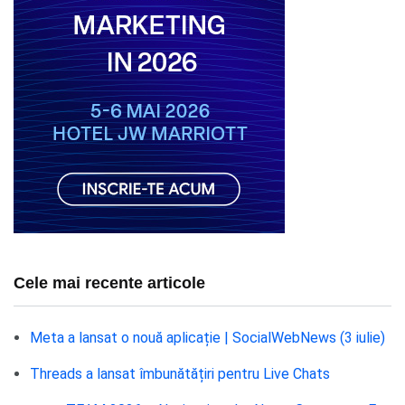
Cele mai recente articole
Meta a lansat o nouă aplicație | SocialWebNews (3 iulie)
Threads a lansat îmbunătățiri pentru Live Chats