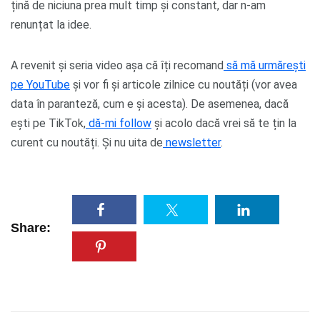
țină de niciuna prea mult timp și constant, dar n-am
renunțat la idee.
A revenit și seria video așa că îți recomand
să mă urmărești
pe YouTube
și vor fi și articole zilnice cu noutăți (vor avea
data în paranteză, cum e și acesta). De asemenea, dacă
ești pe TikTok,
dă-mi follow
și acolo dacă vrei să te țin la
curent cu noutăți. Și nu uita de
newsletter
.
Share: