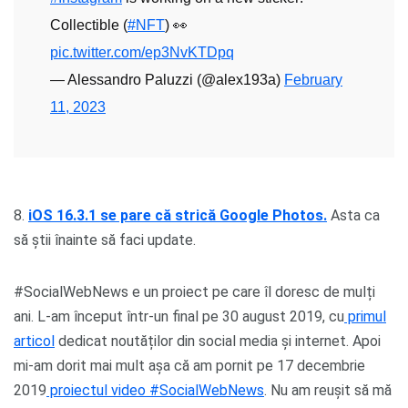
Collectible (
#NFT
) 👀
pic.twitter.com/ep3NvKTDpq
— Alessandro Paluzzi (@alex193a)
February
11, 2023
8.
iOS 16.3.1 se pare că strică Google Photos.
Asta ca
să știi înainte să faci update.
#SocialWebNews e un proiect pe care îl doresc de mulți
ani. L-am început într-un final pe 30 august 2019, cu
primul
articol
dedicat noutăților din social media și internet. Apoi
mi-am dorit mai mult așa că am pornit pe 17 decembrie
2019
proiectul video #SocialWebNews
. Nu am reușit să mă