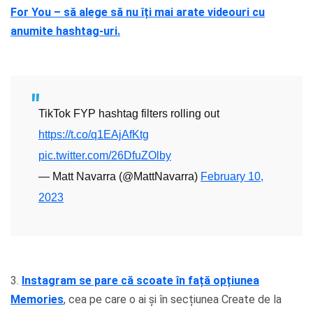
For You – să alege să nu îți mai arate videouri cu
anumite hashtag-uri.
TikTok FYP hashtag filters rolling out
https://t.co/q1EAjAfKtg
pic.twitter.com/26DfuZOlby
— Matt Navarra (@MattNavarra)
February 10,
2023
3.
Instagram se pare că scoate în față opțiunea
Memories
, cea pe care o ai și în secțiunea Create de la