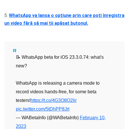
5.
WhatsApp va lansa o opțiune prin care poți înregistra
un video fără să mai ții apăsat butonul.
📝 WhatsApp beta for iOS 23.3.0.74: what's
new?
WhatsApp is releasing a camera mode to
record videos hands-free, for some beta
testers!
https://t.co/4G3O8Q2lir
pic.twitter.com/5tDhPP8Jrt
— WABetaInfo (@WABetaInfo)
February 10,
2023