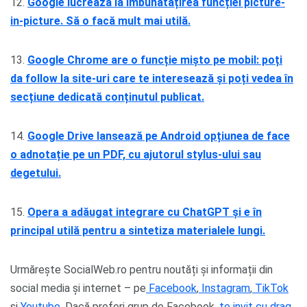
12.
Google lucrează la îmbunătățirea funcției picture-
in-picture. Să o facă mult mai utilă.
13.
Google Chrome are o funcție mișto pe mobil: poți
da follow la site-uri care te interesează și poți vedea în
secțiune dedicată conținutul publicat.
14.
Google Drive lansează pe Android opțiunea de face
o adnotație pe un PDF, cu ajutorul stylus-ului sau
degetului.
15.
Opera a adăugat integrare cu ChatGPT și e în
principal utilă pentru a sintetiza materialele lungi.
Urmărește SocialWeb.ro pentru noutăți și informații din
social media și internet – pe
Facebook
,
Instagram
,
TikTok
și
Youtube
. Dacă preferi grup de Facebook,
te invit cu drag
,