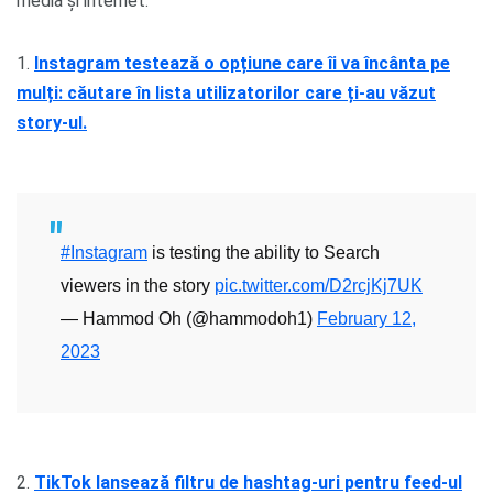
media și internet.
1.
Instagram testează o opțiune care îi va încânta pe
mulți: căutare în lista utilizatorilor care ți-au văzut
story-ul.
#Instagram
is testing the ability to Search
viewers in the story
pic.twitter.com/D2rcjKj7UK
— Hammod Oh (@hammodoh1)
February 12,
2023
2.
TikTok lansează filtru de hashtag-uri pentru feed-ul