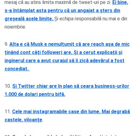
mesaj că au atins limita maximă de tweet-uri pe zi.
Ei bine,
s-a întâmplat asta pentru că un angajat a șters din
greșeală acele limite.
Și echipa responsabilă nu mai e din
noiembrie.
9.
Alta e că Musk e nemulțumit că are reach așa de mic
ținând cont câți followeri are. Și a cerut explicații și
inginerul care a avut curajul să îi zică adevărul a fost
concediat.
10.
Și Twitter chiar are în plan să ceara business-urilor
1.000 de dolari pentru bifă.
11.
Cele mai instagramabile case din lume. Mai degrabă
castele, viloanțe
.