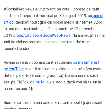
#SocialWebNews e un proiect pe care îl doresc de mulți
ani. L-am început într-un final pe 30 august 2019, cu
primul
articol
dedicat noutăților din social media și internet. Apoi
mi-am dorit mai mult așa că am pornit pe 17 decembrie
2019
proiectul video #SocialWebNews
. Nu am reușit să mă
țină de niciuna prea mult timp și constant, dar n-am
renunțat la idee.
Revine și seria video așa că îți recomand
să mă urmărești
pe YouTube
și vor fi și articole zilnice cu noutăți (vor avea
data în paranteză, cum e și acesta). De asemenea, dacă
ești pe TikTok,
dă-mi follow
și acolo dacă vrei să te țin la
curent cu noutăți.
Bun, hai să trecem prin cele mai recente noutăți din social