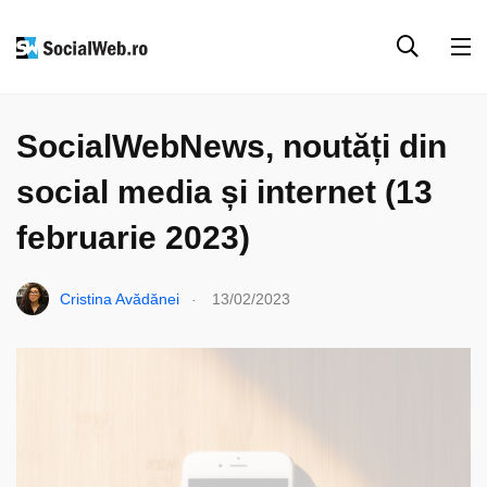
SOCIAL MEDIA
SOCIAL WEB NEWS
SocialWebNews, noutăți din
social media și internet (13
februarie 2023)
.
Cristina Avădănei
13/02/2023