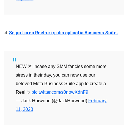
4.
Se pot crea Reel-uri și din aplicația Business Suite.
NEW 🚨 incase any SMM fancies some more
stress in their day, you can now use our
beloved Meta Business Suite app to create a
Reel ✨
pic.twitter.com/s0nowXdnF9
— Jack Horwood (@JackHorwood)
February
11, 2023