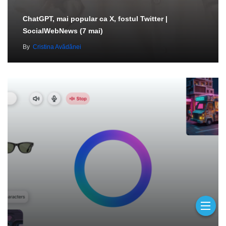
ChatGPT, mai popular ca X, fostul Twitter |
SocialWebNews (7 mai)
By
Cristina Avădănei