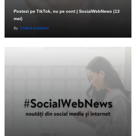
Postezi pe TikTok, nu pe cont | SocialWebNews (13
mai)
By
Cristina Avădănei