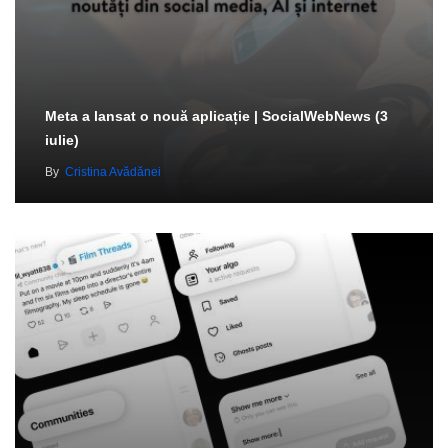
Meta a lansat o nouă aplicație | SocialWebNews (3
iulie)
By
Cristina Avădănei