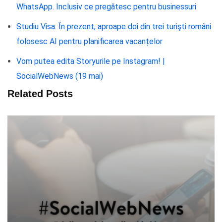
WhatsApp. Inclusiv ce pregătesc pentru businessuri
Studiu Visa: În prezent, aproape doi din trei turişti români
folosesc AI pentru planificarea vacanțelor
Vom putea edita Storyurile pe Instagram! |
SocialWebNews (19 mai)
Related Posts