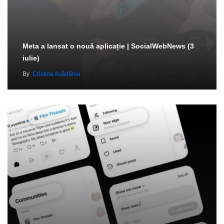
Meta a lansat o nouă aplicație | SocialWebNews (3
iulie)
By
Cristina Avădănei