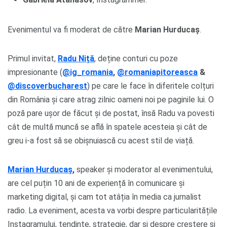
Evenimentul va fi moderat de către
Marian Hurducaș
.
Primul invitat,
Radu Niță
, deține conturi cu poze
impresionante (
@ig_romania
,
@romaniapitoreasca
&
@discoverbucharest
) pe care le face în diferitele colțuri
din România și care atrag zilnic oameni noi pe paginile lui. O
poză pare ușor de făcut și de postat, însă Radu va povesti
cât de multă muncă se află în spatele acesteia și cât de
greu i-a fost să se obișnuiască cu acest stil de viață.
Marian Hurducaș
,
speaker și
moderator al evenimentului,
are cel puțin 10 ani de experiență în comunicare și
marketing digital, și cam tot atâția în media ca jurnalist
radio. La eveniment, acesta va vorbi despre particularitățile
Instagramului, tendințe, strategie, dar și despre creștere și