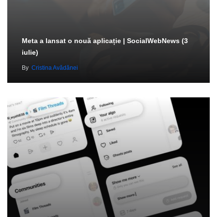
Meta a lansat o nouă aplicație | SocialWebNews (3
iulie)
By
Cristina Avădănei