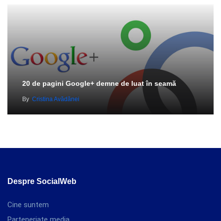
20 de pagini Google+ demne de luat în seamă
By
Cristina Avădănei
Despre SocialWeb
Cine suntem
Parteneriate media