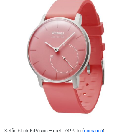
Selfie Stick KitVision – preț: 74,99 lei (
comandă
)