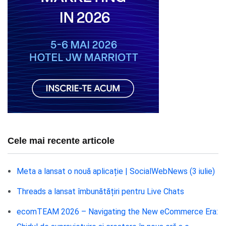
Cele mai recente articole
Meta a lansat o nouă aplicație | SocialWebNews (3 iulie)
Threads a lansat îmbunătățiri pentru Live Chats
ecomTEAM 2026 – Navigating the New eCommerce Era: