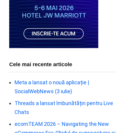
Cele mai recente articole
Meta a lansat o nouă aplicație |
SocialWebNews (3 iulie)
Threads a lansat îmbunătățiri pentru Live
Chats
ecomTEAM 2026 – Navigating the New
eCommerce Era: Ghidul de supraviețuire și