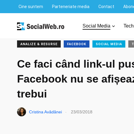
Cine suntem
Parteneriate media
Contact
Abone
SocialWeb.ro
/
Social Media
/
Facebook
/
Ce faci când 
Social Media
Tech
ANALIZE & RESURSE
FACEBOOK
SOCIAL MEDIA
T
Ce faci când link-ul pu
Facebook nu se afișea
trebui
.
Cristina Avădănei
23/03/2018