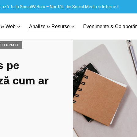
ază-te la SocialWeb.ro – Noutăți din Social Media și Internet
link-ul pus pe Facebook nu se afișează cum ar trebui
 & Web
Analize & Resurse
Evenimente & Colaborăr
UTORIALE
s pe
ză cum ar