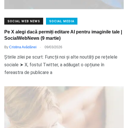
SOCIAL WEB NEWS
SOCIAL MEDIA
Pe X alegi dacă permiți editare AI pentru imaginile tale |
SocialWebNews (9 martie)
.
By
Cristina Avădănei
09/03/2026
Știrile zilei pe scurt: Funcții noi și alte noutăți pe rețelele
sociale ➤ X, fostul Twitter, a adăugat o opțiune în
fereastra de publicare a