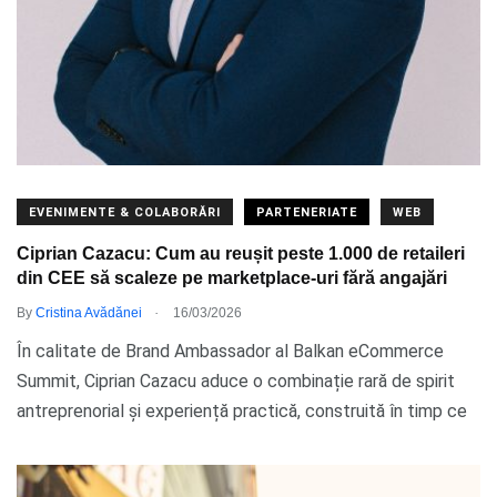
EVENIMENTE & COLABORĂRI
PARTENERIATE
WEB
Ciprian Cazacu: Cum au reușit peste 1.000 de retaileri
din CEE să scaleze pe marketplace-uri fără angajări
.
By
Cristina Avădănei
16/03/2026
În calitate de Brand Ambassador al Balkan eCommerce
Summit, Ciprian Cazacu aduce o combinație rară de spirit
antreprenorial și experiență practică, construită în timp ce