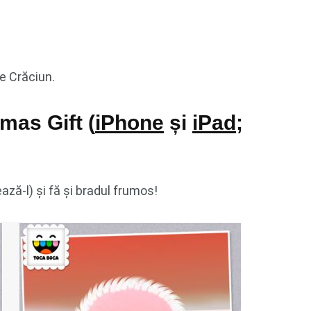
de Crăciun.
mas Gift (
iPhone
și
iPad
;
ează-l) și fă și bradul frumos!