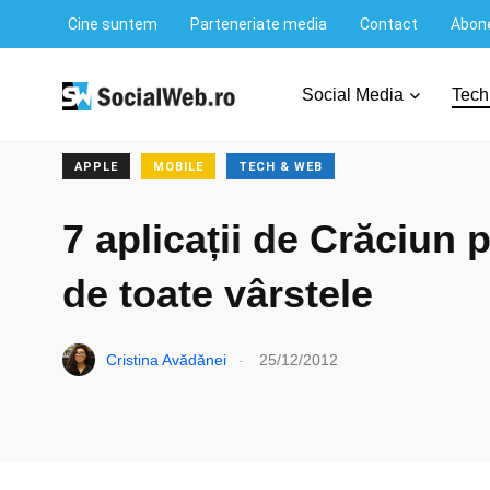
Cine suntem
Parteneriate media
Contact
Abone
SocialWeb.ro
/
Mobile
/
Apple
/
7 aplicații de Crăciun pe
Social Media
Tech
APPLE
MOBILE
TECH & WEB
7 aplicații de Crăciun p
de toate vârstele
.
Cristina Avădănei
25/12/2012