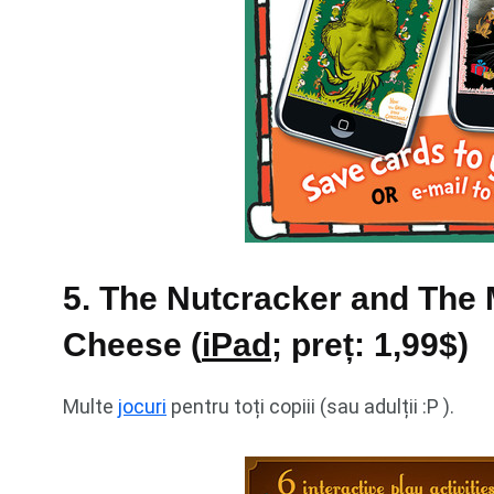
5. The Nutcracker and The 
Cheese (
iPad
; preț: 1,99$)
Multe
jocuri
pentru toți copiii (sau adulții :P ).