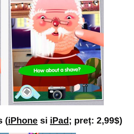
 (
iPhone
si
iPad
; preț: 2,99$)