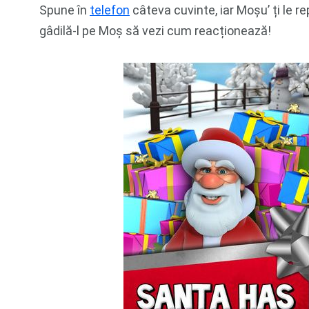
Spune în
telefon
câteva cuvinte, iar Moșu’ ți le re
gâdilă-l pe Moș să vezi cum reacționează!