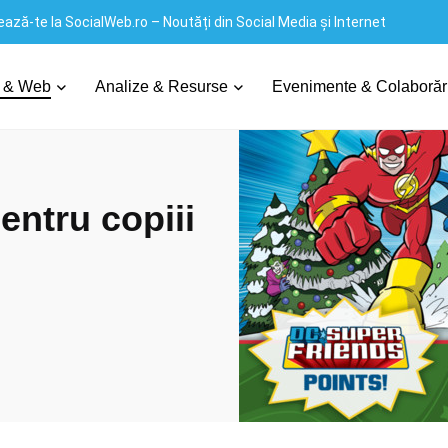
ază-te la SocialWeb.ro – Noutăți din Social Media și Internet
ntru copiii de toate vârstele
 & Web
Analize & Resurse
Evenimente & Colaborăr
entru copiii