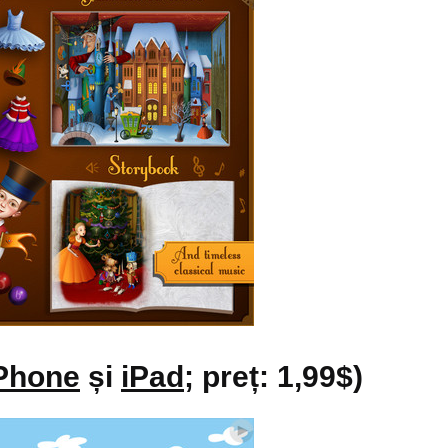
Phone
și
iPad
; preț: 1,99$)