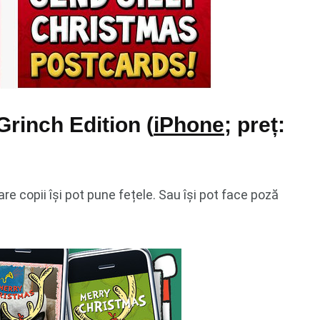
rinch Edition (
iPhone
; preț:
e copii își pot pune fețele. Sau își pot face poză