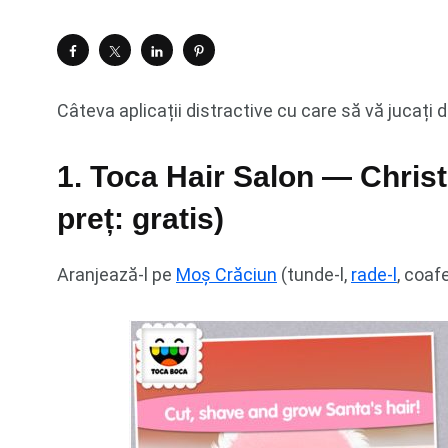
Câteva aplicații distractive cu care să vă jucați 
1. Toca Hair Salon — Christ
preț: gratis)
Aranjează-l pe
Moș Crăciun
(tunde-l,
rade-l
, coaf