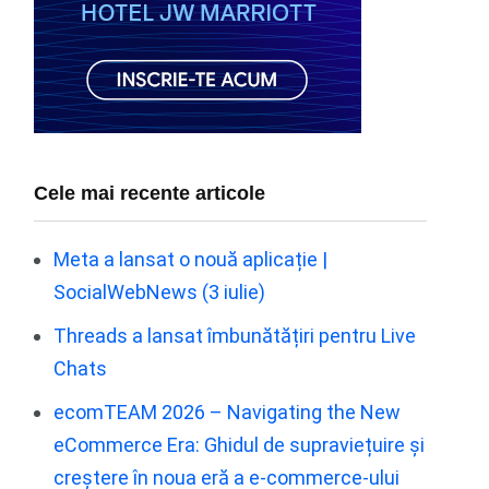
Cele mai recente articole
Meta a lansat o nouă aplicație |
SocialWebNews (3 iulie)
Threads a lansat îmbunătățiri pentru Live
Chats
ecomTEAM 2026 – Navigating the New
eCommerce Era: Ghidul de supraviețuire și
creștere în noua eră a e-commerce-ului