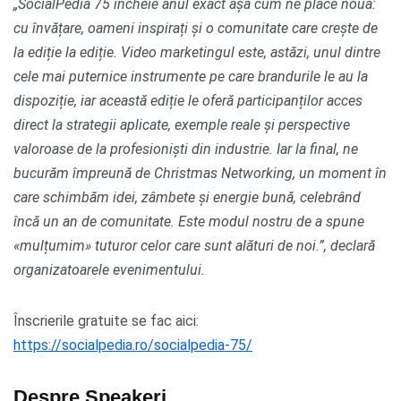
„SocialPedia 75 încheie anul exact așa cum ne place nouă:
cu învățare, oameni inspirați și o comunitate care crește de
la ediție la ediție. Video marketingul este, astăzi, unul dintre
cele mai puternice instrumente pe care brandurile le au la
dispoziție, iar această ediție le oferă participanților acces
direct la strategii aplicate, exemple reale și perspective
valoroase de la profesioniști din industrie. Iar la final, ne
bucurăm împreună de Christmas Networking, un moment în
care schimbăm idei, zâmbete și energie bună, celebrând
încă un an de comunitate. Este modul nostru de a spune
«mulțumim» tuturor celor care sunt alături de noi.”, declară
organizatoarele evenimentului.
Înscrierile gratuite se fac aici:
https://socialpedia.ro/socialpedia-75/
Despre Speakeri