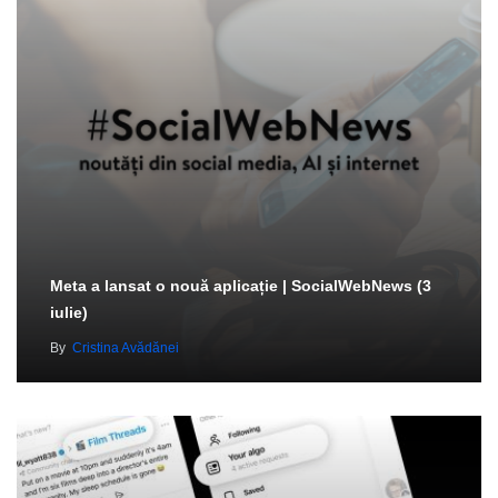
Meta a lansat o nouă aplicație | SocialWebNews (3
iulie)
By
Cristina Avădănei