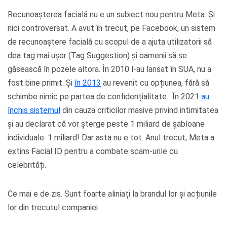
Recunoașterea facială nu e un subiect nou pentru Meta. Și
nici controversat. A avut în trecut, pe Facebook, un sistem
de recunoaștere facială cu scopul de a ajuta utilizatorii să
dea tag mai ușor (Tag Suggestion) și oamenii să se
găsească în pozele altora. În 2010 l-au lansat în SUA, nu a
fost bine primit. Și
în 2013
au revenit cu opțiunea, fără să
schimbe nimic pe partea de confidențialitate. În 2021
au
închis sistemul
din cauza criticilor masive privind intimitatea
și au declarat că vor șterge peste 1 miliard de șabloane
individuale. 1 miliard! Dar asta nu e tot. Anul trecut, Meta a
extins Facial ID pentru a combate scam-urile cu
celebrități.
Ce mai e de zis. Sunt foarte aliniați la brandul lor și acțiunile
lor din trecutul companiei.