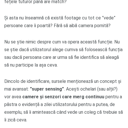
fețele tuturor până are match?
Și asta nu înseamnă că există footage cu tot ce ”vede”
persoane care îi poartă? Fără să aibă camera pornită?
Nu se știe nimic despre cum va opera această funcție. Nu
se știe dacă utilizatorul alege cumva să folosească funcția
sau dacă persoana care ar urma să fie identifica să aleagă
să nu participe la așa ceva.
Dincolo de identificare, sursele menționează un concept și
mai avansat:
”super sensing”
. Acești ochelari (sau alții?)
vor avea
camere și senzori care merg continuu
pentru a
păstra o evidență a zilei utilizatorului pentru a putea, de
exemplu, să îi amintească când vede un coleg că trebuie să
îi zică ceva.