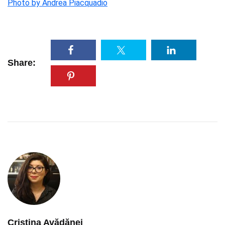
Photo by Andrea Piacquadio
Share:
Cristina Avădănei