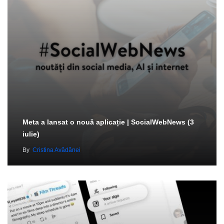
Meta a lansat o nouă aplicație | SocialWebNews (3
iulie)
By
Cristina Avădănei