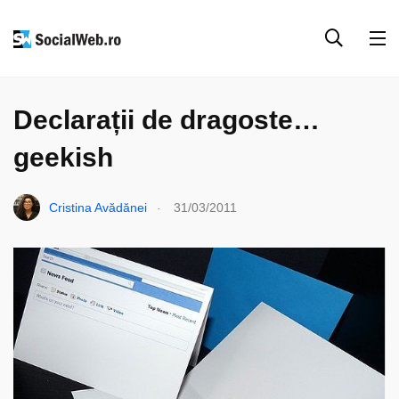
FACEBOOK
SOCIAL MEDIA
Declarații de dragoste…
geekish
.
Cristina Avădănei
31/03/2011