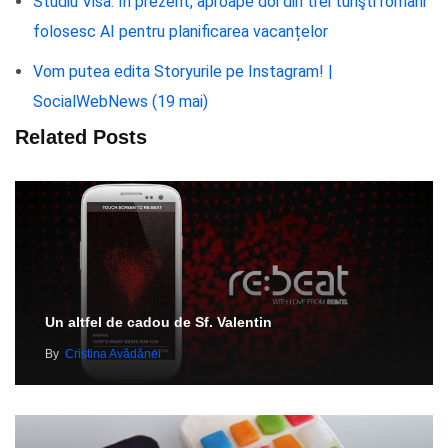
Studiu Visa: În prezent, aproape doi din trei turişti români
folosesc AI pentru planificarea vacanțelor
Vom putea edita Storyurile pe Instagram! |
SocialWebNews (19 mai)
Related Posts
Un altfel de cadou de Sf. Valentin
By
Cristina Avădănei