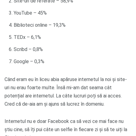
Site-uri de referate – 58,9%
YouTube – 45%
Biblioteci online – 19,3%
TEDx – 6,1%
Scribd – 0,8%
Google – 0,3%
Când eram eu în liceu abia apăruse internetul la noi și site-
uri nu erau foarte multe. Însă mi-am dat seama cât
potențial are internetul. La câte lucruri poți să ai acces.
Cred că de-aia am și ajuns să lucrez în domeniu.
Internetul nu e doar Facebook ca să vezi ce mai face nu
știu cine, să îți pui câte un selfie în fiecare zi și să te uiți la