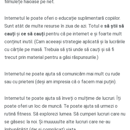
filmulețe haioase pe net.
Internetul le poate oferi o educație suplimentară copiilor.
Sunt atât de multe resurse în ziua de azi. Totul e
să știi să
cauți
și
ce să cauți
pentru că pe internet e și foarte mult
conținut inutil. (Cam aceeași strategie aplicată și la lucrările
cu cărțile pe masă. Trebuia să știi unde să cauți și să fi
trecut prin material pentru a găsi răspunsurile.)
Internetul ne poate ajuta să comunicăm mai mult cu rude
sau cu prieteni (deși am impresia că o facem mai puțin).
Internetul te poate ajuta să înveți o mulțime de lucruri. Îți
poate oferi un loc de muncă. Te poate ajuta să urmezi o
rutină fitness. Să explorezi lumea. Să cumperi lucruri care nu
se găsesc la noi. Și muuuuulte alte lucruri care ne-au
îmbunătățit (dar și complicat) viața.