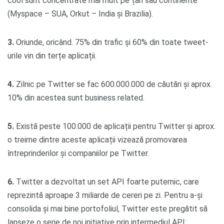
cool sunt concentrate mai mult pe țări sau continente
(Myspace – SUA, Orkut – India și Brazilia).
3.
Oriunde, oricând. 75% din trafic și 60% din toate tweet-
urile vin din terțe aplicații.
4.
Zilnic pe Twitter se fac 600.000.000 de căutări și aprox.
10% din acestea sunt business related.
5.
Există peste 100.000 de aplicații pentru Twitter și aprox.
o treime dintre aceste aplicații vizează promovarea
întreprinderilor și companiilor pe Twitter.
6.
Twitter a dezvoltat un set API foarte puternic, care
reprezintă aproape 3 miliarde de cereri pe zi. Pentru a-și
consolida și mai bine portofoliul, Twitter este pregătit să
lanseze o serie de noi inițiative prin intermediul API: